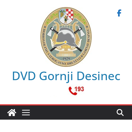
Skip
to
content
DVD Gornji Desinec