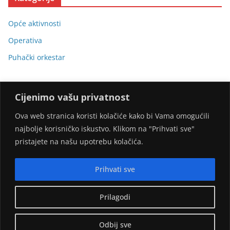
Opće aktivnosti
Operativa
Puhački orkestar
Cijenimo vašu privatnost
Ova web stranica koristi kolačiće kako bi Vama omogućili
najbolje korisničko iskustvo. Klikom na "Prihvati sve"
Stranicu omogućili:
pristajete na našu upotrebu kolačića.
Prihvati sve
Prilagodi
Copyright © 2026
DVD Gornji Desinec
. Sva prava pridržana.
Odbij sve
Theme:
ColorMag
by ThemeGrill. Powered by
WordPress
.