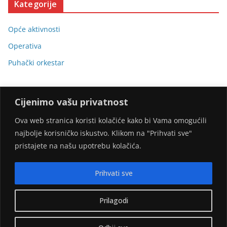
Kategorije
Opće aktivnosti
Operativa
Puhački orkestar
Cijenimo vašu privatnost
Ova web stranica koristi kolačiće kako bi Vama omogućili
najbolje korisničko iskustvo. Klikom na "Prihvati sve"
Stranicu omogućili:
pristajete na našu upotrebu kolačića.
Prihvati sve
Prilagodi
Copyright © 2026
DVD Gornji Desinec
. Sva prava pridržana.