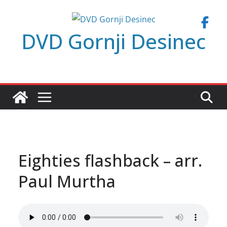
Skip
to
DVD Gornji Desinec
content
Eighties flashback – arr.
Paul Murtha