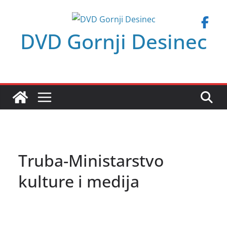
Skip
to
DVD Gornji Desinec
content
Truba-Ministarstvo
kulture i medija