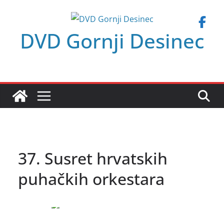
Skip
to
DVD Gornji Desinec
content
37. Susret hrvatskih
puhačkih orkestara