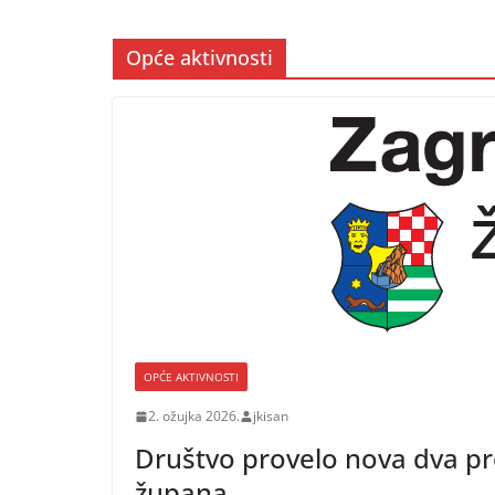
Opće aktivnosti
OPĆE AKTIVNOSTI
2. ožujka 2026.
jkisan
Društvo provelo nova dva pr
župana