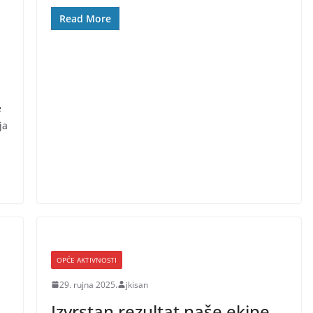
Read More
e
ja
OPĆE AKTIVNOSTI
29. rujna 2025.
jkisan
Izvrstan rezultat naše ekipe