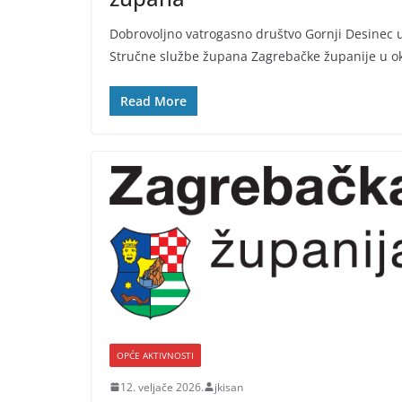
Dobrovoljno vatrogasno društvo Gornji Desinec u
Stručne službe župana Zagrebačke županije u ok
Read More
OPĆE AKTIVNOSTI
12. veljače 2026.
jkisan