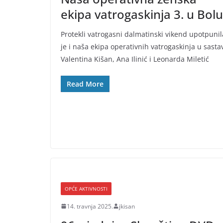
ekipa vatrogaskinja 3. u Bolu
Protekli vatrogasni dalmatinski vikend upotpunil
je i naša ekipa operativnih vatrogaskinja u sasta
Valentina Kišan, Ana Ilinić i Leonarda Miletić
Read More
OPĆE AKTIVNOSTI
14. travnja 2025.
jkisan