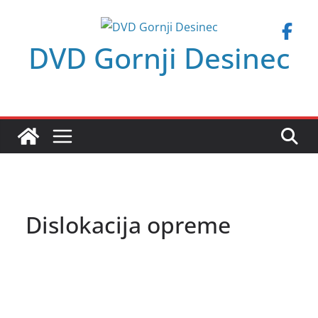
Skip
to
DVD Gornji Desinec
content
Dislokacija opreme