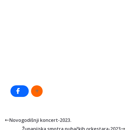
Novogodišnji koncert-2023.
Županijska smotra puhačkih orkestara-2023