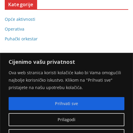
Kategorije
Opće aktivnosti
Operativa
Puhački orkestar
Cijenimo vašu privatnost
Ova web stranica koristi kolačiće kako bi Vama omogućili
najbolje korisničko iskustvo. Klikom na "Prihvati sve"
Stranicu omogućili:
pristajete na našu upotrebu kolačića.
Prihvati sve
Prilagodi
Copyright © 2026
DVD Gornji Desinec
. Sva prava pridržana.