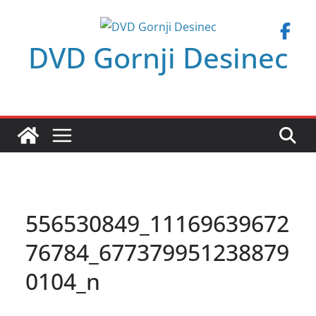
Skip
to
DVD Gornji Desinec
content
556530849_11169639672
76784_677379951238879
0104_n