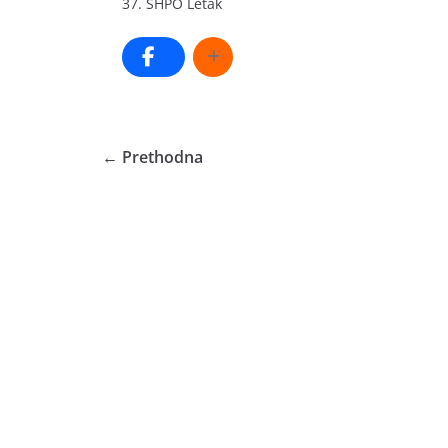
37. SHPO Letak
← Prethodna