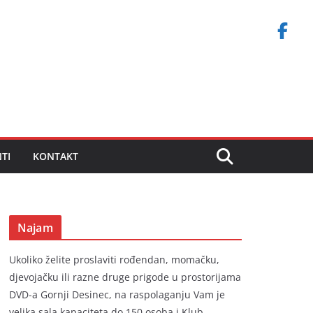
TI
KONTAKT
Najam
Ukoliko želite proslaviti rođendan, momačku,
djevojačku ili razne druge prigode u prostorijama
DVD-a Gornji Desinec, na raspolaganju Vam je
velika sala kapaciteta do 150 osoba i Klub