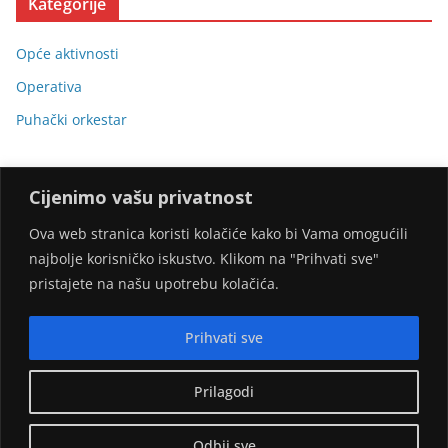
Kategorije
Opće aktivnosti
Operativa
Puhački orkestar
Cijenimo vašu privatnost
Ova web stranica koristi kolačiće kako bi Vama omogućili
najbolje korisničko iskustvo. Klikom na "Prihvati sve"
Stranicu omogućili:
pristajete na našu upotrebu kolačića.
Prihvati sve
Prilagodi
Copyright © 2026
DVD Gornji Desinec
. Sva prava pridržana.
Odbij sve