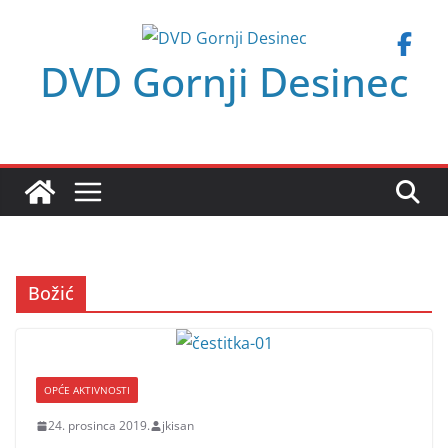
Skip
to
DVD Gornji Desinec
content
Božić
OPĆE AKTIVNOSTI
24. prosinca 2019.
jkisan