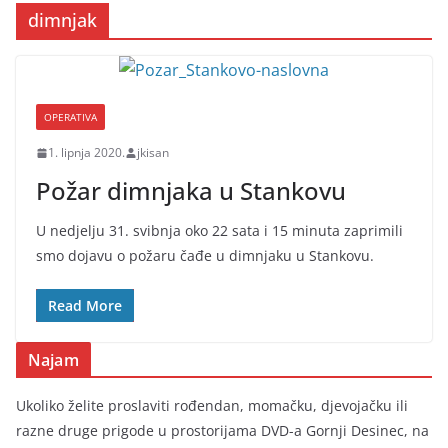
dimnjak
OPERATIVA
1. lipnja 2020.
jkisan
Požar dimnjaka u Stankovu
U nedjelju 31. svibnja oko 22 sata i 15 minuta zaprimili
smo dojavu o požaru čađe u dimnjaku u Stankovu.
Read More
Najam
Ukoliko želite proslaviti rođendan, momačku, djevojačku ili
razne druge prigode u prostorijama DVD-a Gornji Desinec, na