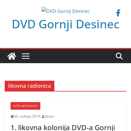
Skip
to
DVD Gornji Desinec
content
likovna radionica
OPĆE AKTIVNOSTI
30. svibnja 2019.
jkisan
1. likovna kolonija DVD-a Gornji