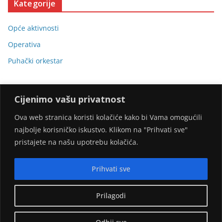
Kategorije
Opće aktivnosti
Operativa
Puhački orkestar
Cijenimo vašu privatnost
Ova web stranica koristi kolačiće kako bi Vama omogućili
najbolje korisničko iskustvo. Klikom na "Prihvati sve"
Stranicu omogućili:
pristajete na našu upotrebu kolačića.
Prihvati sve
Prilagodi
Copyright © 2026
DVD Gornji Desinec
. Sva prava pridržana.