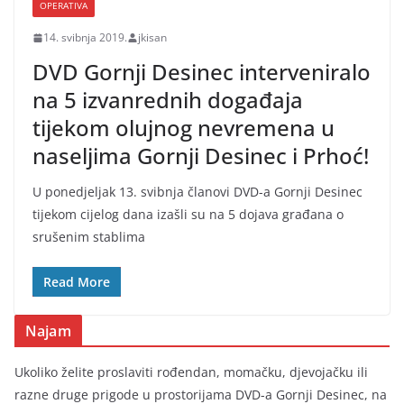
OPERATIVA
14. svibnja 2019.
jkisan
DVD Gornji Desinec interveniralo
na 5 izvanrednih događaja
tijekom olujnog nevremena u
naseljima Gornji Desinec i Prhoć!
U ponedjeljak 13. svibnja članovi DVD-a Gornji Desinec
tijekom cijelog dana izašli su na 5 dojava građana o
srušenim stablima
Read More
Najam
Ukoliko želite proslaviti rođendan, momačku, djevojačku ili
razne druge prigode u prostorijama DVD-a Gornji Desinec, na