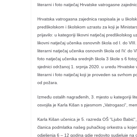
literarni i foto natječaj Hrvatske vatrogasne zajedn
Hrvatska vatrogasna zajednica raspisala je u školskoj
predškolskom i školskom uzrastu za koji je Ministars
prijavilo: u kategoriji likovni natječaj predškolskog 
likovni natječaj učenika osnovnih škola od I. do VII
literarni natječaj učenika osnovnih škola od IV. do V
foto natječaj učenika srednjih škola 3 škole s 6 fotogr
sjednici održanoj 1. srpnja 2020. u uredu Hrvatske v
literarni i foto natječaj koji je proveden sa svrhom 
od požara.
Između ostalih nagrađenih, 3. mjesto u kategoriji li
osvojila je Karla Kišan s pjesmom „Vatrogasci“, me
Karla Kišan učenica je 5. razreda OŠ “Ljubo Babić“
članica podmlatka našeg puhačkog orkestra u kojem s
odjeljenja 6 – 12 godina gdje redovito sudjeluje na