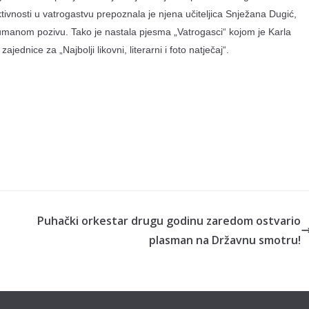
aktivnosti u vatrogastvu prepoznala je njena učiteljica Snježana Dugić,
humanom pozivu. Tako je nastala pjesma „Vatrogasci“ kojom je Karla
jednice za „Najbolji likovni, literarni i foto natječaj“.
Puhački orkestar drugu godinu zaredom ostvario
plasman na Državnu smotru!