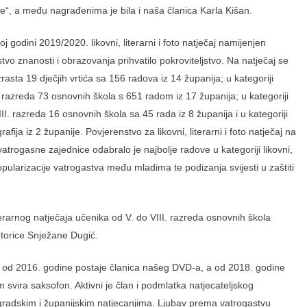
ice“, a među nagrađenima je bila i naša članica Karla Kišan.
 godini 2019/2020. likovni, literarni i foto natječaj namijenjen
tvo znanosti i obrazovanja prihvatilo pokroviteljstvo. Na natječaj se
uzrasta 19 dječjih vrtića sa 156 radova iz 14 županija; u kategoriji
I. razreda 73 osnovnih škola s 651 radom iz 17 županija; u kategoriji
III. razreda 16 osnovnih škola sa 45 rada iz 8 županija i u kategoriji
afija iz 2 županije. Povjerenstvo za likovni, literarni i foto natječaj na
atrogasne zajednice odabralo je najbolje radove u kategoriji likovni,
popularizacije vatrogastva među mladima te podizanja svijesti u zaštiti
terarnog natječaja učenika od V. do VIII. razreda osnovnih škola
ntorice Snježane Dugić.
, od 2016. godine postaje članica našeg DVD-a, a od 2018. godine
vira saksofon. Aktivni je član i podmlatka natjecateljskog
 gradskim i županijskim natjecanjima. Ljubav prema vatrogastvu