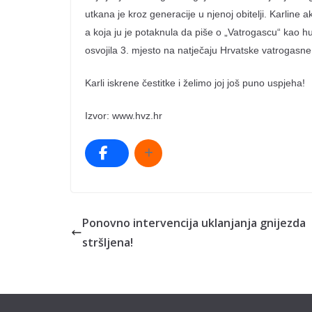
utkana je kroz generacije u njenoj obitelji. Karline 
a koja ju je potaknula da piše o „Vatrogascu“ kao 
osvojila 3. mjesto na natječaju Hrvatske vatrogasne za
Karli iskrene čestitke i želimo joj još puno uspjeha!
Izvor: www.hvz.hr
Ponovno intervencija uklanjanja gnijezda
stršljena!