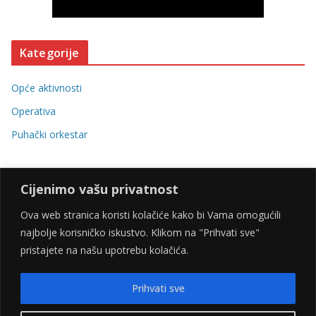
Kategorije
Opće aktivnosti
Operativa
Puhački orkestar
Cijenimo vašu privatnost
Ova web stranica koristi kolačiće kako bi Vama omogućili
najbolje korisničko iskustvo. Klikom na "Prihvati sve"
Stranicu omogućili:
pristajete na našu upotrebu kolačića.
Prihvati sve