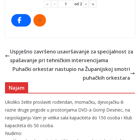
«
‹
od
2
›
»
Uspješno završeno usavršavanje za specijalnost za
spašavanje pri tehničkim intervencijama
Puhački orkestar nastupio na Županijskoj smotri
puhačkih orkestara
Najam
Ukoliko želite proslaviti rođendan, momačku, djevojačku ili
razne druge prigode u prostorijama DVD-a Gornji Desinec, na
raspolaganju Vam je velika sala kapaciteta do 150 osoba i Klub
kapaciteta do 50 osoba.
Nudimo: