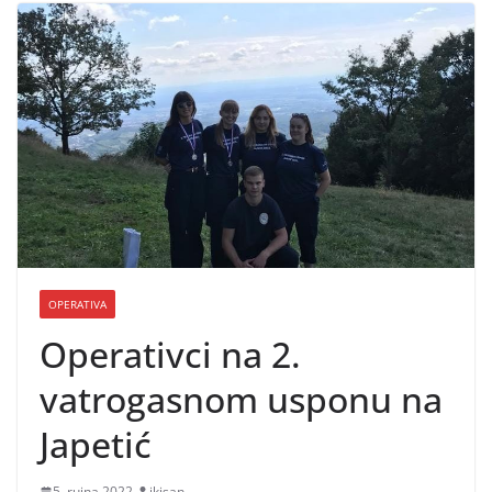
OPERATIVA
Operativci na 2.
vatrogasnom usponu na
Japetić
5. rujna 2022.
jkisan