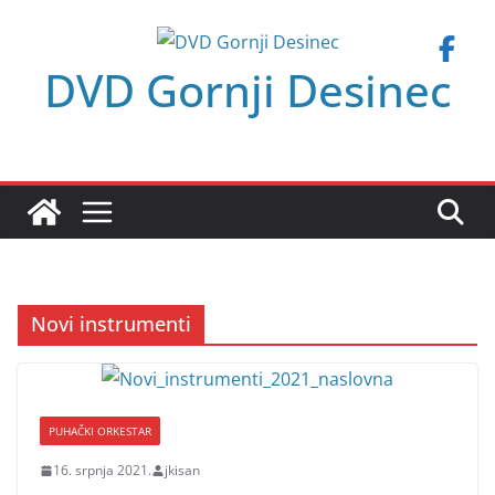
Skip
to
DVD Gornji Desinec
content
Novi instrumenti
PUHAČKI ORKESTAR
16. srpnja 2021.
jkisan